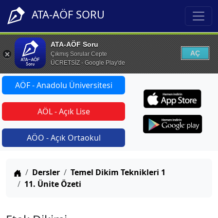
ATA-AÖF SORU
ATA-AÖF Soru
AÇ
Çıkmış Sorular Cepte
ÜCRETSİZ - Google Play'de
AÖF - Anadolu Üniversitesi
AÖL - Açık Lise
AÖO - Açık Ortaokul
Anasayfa
Dersler
Temel Dikim Teknikleri 1
11. Ünite Özeti