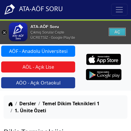
ATA-AÖF SORU
ATA-AÖF Soru
AÇ
Çıkmış Sorular Cepte
ÜCRETSİZ - Google Play'de
AÖF - Anadolu Üniversitesi
AÖL - Açık Lise
AÖO - Açık Ortaokul
Anasayfa
Dersler
Temel Dikim Teknikleri 1
1. Ünite Özeti