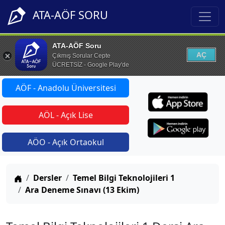
ATA-AÖF SORU
ATA-AÖF Soru
AÇ
Çıkmış Sorular Cepte
ÜCRETSİZ - Google Play'de
AÖF - Anadolu Üniversitesi
AÖL - Açık Lise
AÖO - Açık Ortaokul
Anasayfa
Dersler
Temel Bilgi Teknolojileri 1
Ara Deneme Sınavı (13 Ekim)