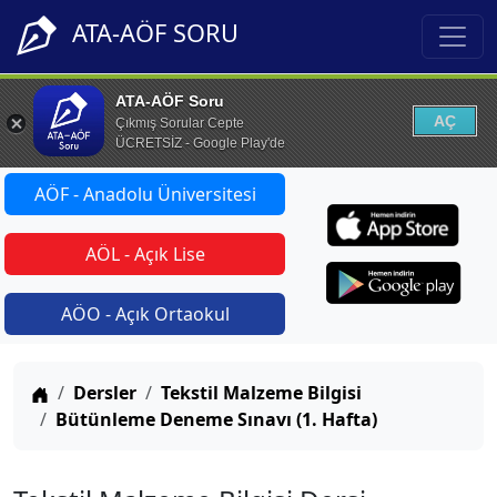
ATA-AÖF SORU
ATA-AÖF Soru
AÇ
Çıkmış Sorular Cepte
ÜCRETSİZ - Google Play'de
AÖF - Anadolu Üniversitesi
AÖL - Açık Lise
AÖO - Açık Ortaokul
Anasayfa
Dersler
Tekstil Malzeme Bilgisi
Bütünleme Deneme Sınavı (1. Hafta)