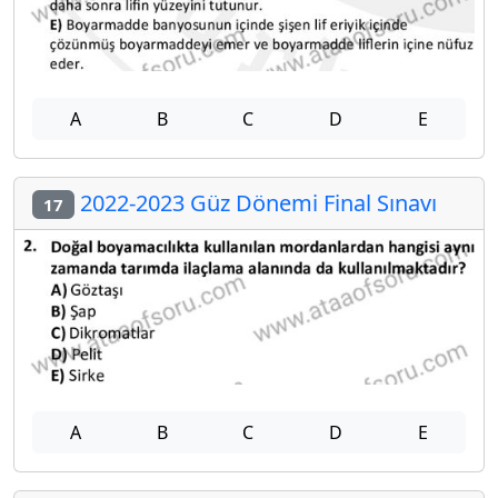
A
B
C
D
E
2022-2023 Güz Dönemi Final Sınavı
17
A
B
C
D
E