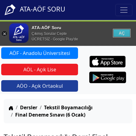
ATA-AÖF SORU
ATA-AÖF Soru
AÇ
Çıkmış Sorular Cepte
ÜCRETSİZ - Google Play'de
AÖF - Anadolu Üniversitesi
AÖL - Açık Lise
AÖO - Açık Ortaokul
Anasayfa
Dersler
Tekstil Boyamacılığı
Final Deneme Sınavı (6 Ocak)