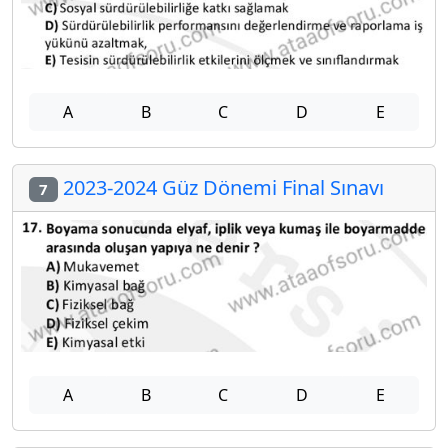
A
B
C
D
E
2023-2024 Güz Dönemi Final Sınavı
7
A
B
C
D
E