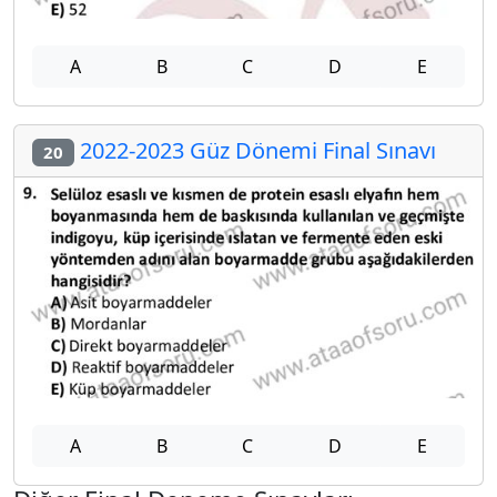
A
B
C
D
E
2022-2023 Güz Dönemi Final Sınavı
20
A
B
C
D
E