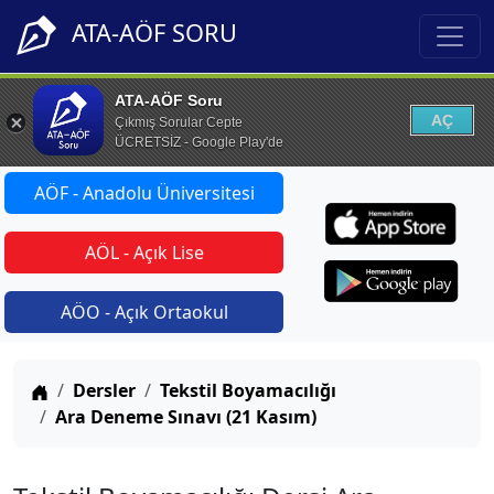
ATA-AÖF SORU
ATA-AÖF Soru
AÇ
Çıkmış Sorular Cepte
ÜCRETSİZ - Google Play'de
AÖF - Anadolu Üniversitesi
AÖL - Açık Lise
AÖO - Açık Ortaokul
Anasayfa
Dersler
Tekstil Boyamacılığı
Ara Deneme Sınavı (21 Kasım)