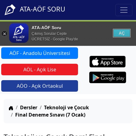
ATA-AÖF SORU
ATA-AÖF Soru
AÇ
Çıkmış Sorular Cepte
ÜCRETSİZ - Google Play'de
AÖF - Anadolu Üniversitesi
AÖL - Açık Lise
AÖO - Açık Ortaokul
Anasayfa
Dersler
Teknoloji ve Çocuk
Final Deneme Sınavı (7 Ocak)