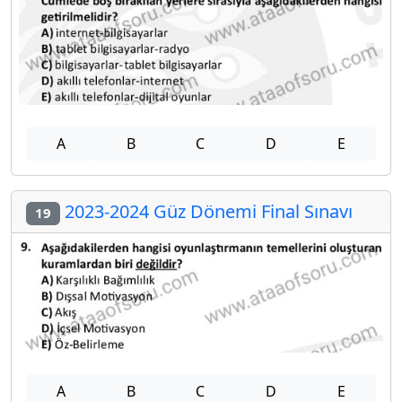
A
B
C
D
E
2023-2024 Güz Dönemi Final Sınavı
19
A
B
C
D
E