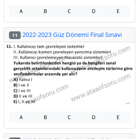
A
B
C
D
E
2022-2023 Güz Dönemi Final Sınavı
11
A
B
C
D
E