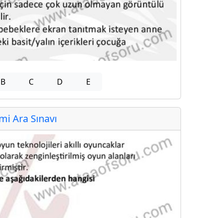
B
C
D
E
i Ara Sınavı