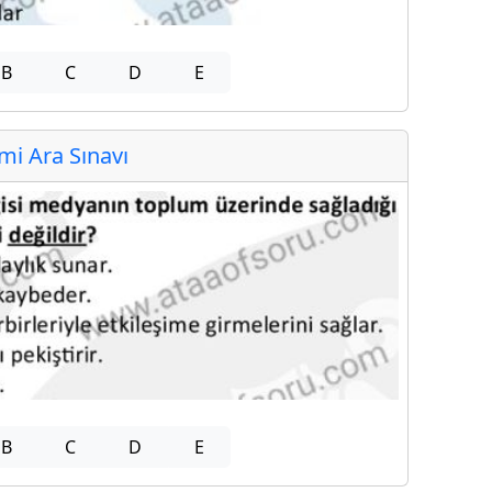
B
C
D
E
i Ara Sınavı
B
C
D
E