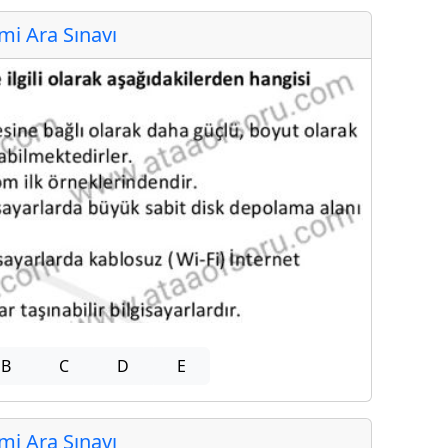
i Ara Sınavı
B
C
D
E
i Ara Sınavı