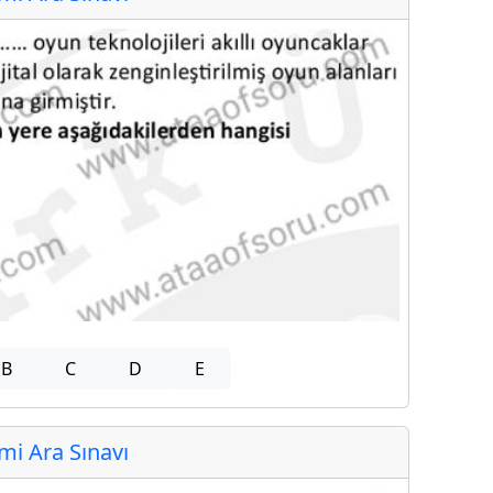
B
C
D
E
i Ara Sınavı