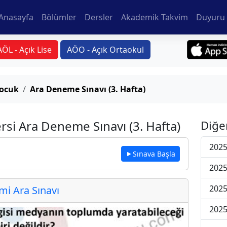
Anasayfa
Bölümler
Dersler
Akademik Takvim
Duyuru 
AÖL - Açık Lise
AÖO - Açık Ortaokul
Çocuk
Ara Deneme Sınavı (3. Hafta)
rsi Ara Deneme Sınavı (3. Hafta)
Diğe
2025
Sınava Başla
2025
2025
i Ara Sınavı
2025