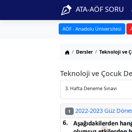
ATA-AÖF SORU
AÖF - Anadolu Üniversitesi
Anasayfa
Dersler
Teknoloji ve 
Teknoloji ve Çocuk De
3. Hafta Deneme Sınavı
2022-2023 Güz Dönem
1