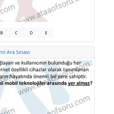
B
C
D
E
i Ara Sınavı