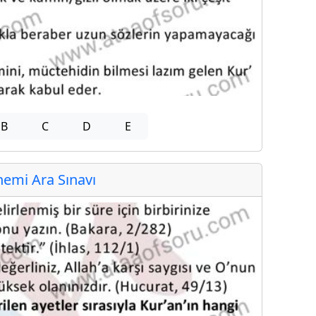
B
C
D
E
emi Ara Sınavı