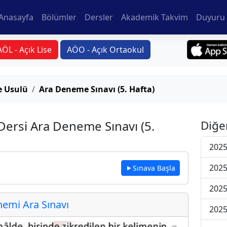
Anasayfa
Bölümler
Dersler
Akademik Takvim
Duyuru 
AÖL - Açık Lise
AÖO - Açık Ortaokul
ve Usulü
Ara Deneme Sınavı (5. Hafta)
 Dersi Ara Deneme Sınavı (5.
Diğe
2025
2025
Sınava Başla
2025
emi Ara Sınavı
2025