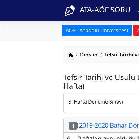
ATA-AÖF SORU
AÖF - Anadolu Üniversitesi
Anasayfa
Dersler
Tefsir Tarihi 
Tefsir Tarihi ve Usulü
Hafta)
5. Hafta Deneme Sınavı
2019-2020 Bahar Dön
1