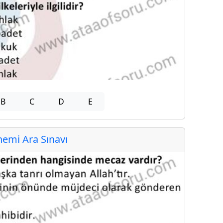
B
C
D
E
emi Ara Sınavı