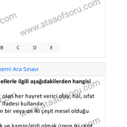
B
C
D
E
emi Ara Sınavı