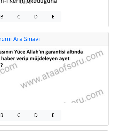
B
C
D
E
emi Ara Sınavı
B
C
D
E