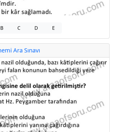
B
C
D
E
emi Ara Sınavı