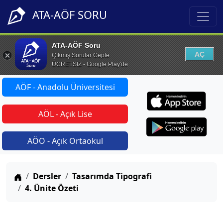
ATA-AÖF SORU
ATA-AÖF Soru
AÇ
Çıkmış Sorular Cepte
ÜCRETSİZ - Google Play'de
AÖF - Anadolu Üniversitesi
AÖL - Açık Lise
AÖO - Açık Ortaokul
Anasayfa
Dersler
Tasarımda Tipografi
4. Ünite Özeti