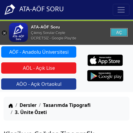
ATA-AÖF SORU
ATA-AÖF Soru
AÇ
Çıkmış Sorular Cepte
ÜCRETSİZ - Google Play'de
AÖF - Anadolu Üniversitesi
AÖL - Açık Lise
AÖO - Açık Ortaokul
Anasayfa
Dersler
Tasarımda Tipografi
3. Ünite Özeti