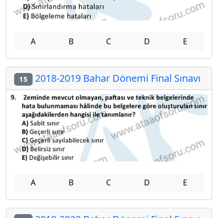
A
B
C
D
E
2018-2019 Bahar Dönemi Final Sınavı
15
A
B
C
D
E