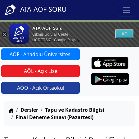
ATA-AÖF SORU
ATA-AÖF Soru
AÇ
Çıkmış Sorular Cepte
ÜCRETSİZ - Google Play'de
AÖF - Anadolu Üniversitesi
AÖL - Açık Lise
AÖO - Açık Ortaokul
Anasayfa
Dersler
Tapu ve Kadastro Bilgisi
Final Deneme Sınavı (Pazartesi)