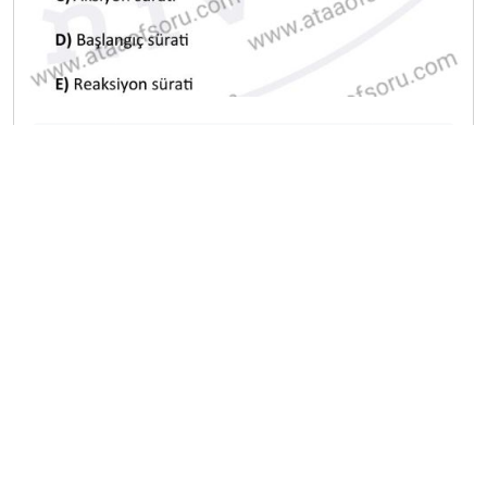
A
B
C
D
E
2024-2025 Bahar Dönemi Ara Sınavı
20
A
B
C
D
E