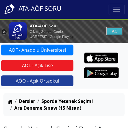
ATA-AÖF SORU
ATA-AÖF Soru
AÇ
Çıkmış Sorular Cepte
ÜCRETSİZ - Google Play'de
AÖF - Anadolu Üniversitesi
AÖL - Açık Lise
AÖO - Açık Ortaokul
Anasayfa
Dersler
Sporda Yetenek Seçimi
Ara Deneme Sınavı (15 Nisan)