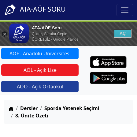
ATA-AÖF SORU
ATA-AÖF Soru
AÇ
Çıkmış Sorular Cepte
ÜCRETSİZ - Google Play'de
AÖF - Anadolu Üniversitesi
AÖL - Açık Lise
AÖO - Açık Ortaokul
Anasayfa
Dersler
Sporda Yetenek Seçimi
8. Ünite Özeti