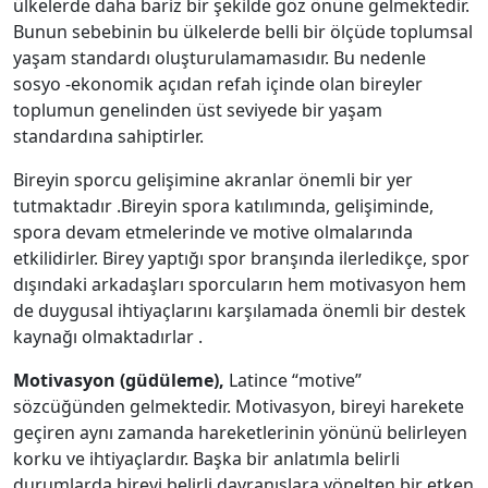
ülkelerde daha bariz bir şekilde göz önüne gelmektedir.
Bunun sebebinin bu ülkelerde belli bir ölçüde toplumsal
yaşam standardı oluşturulamamasıdır. Bu nedenle
sosyo -ekonomik açıdan refah içinde olan bireyler
toplumun genelinden üst seviyede bir yaşam
standardına sahiptirler.
Bireyin sporcu gelişimine akranlar önemli bir yer
tutmaktadır .Bireyin spora katılımında, gelişiminde,
spora devam etmelerinde ve motive olmalarında
etkilidirler. Birey yaptığı spor branşında ilerledikçe, spor
dışındaki arkadaşları sporcuların hem motivasyon hem
de duygusal ihtiyaçlarını karşılamada önemli bir destek
kaynağı olmaktadırlar .
Motivasyon (güdüleme),
Latince “motive”
sözcüğünden gelmektedir. Motivasyon, bireyi harekete
geçiren aynı zamanda hareketlerinin yönünü belirleyen
korku ve ihtiyaçlardır. Başka bir anlatımla belirli
durumlarda bireyi belirli davranışlara yönelten bir etken