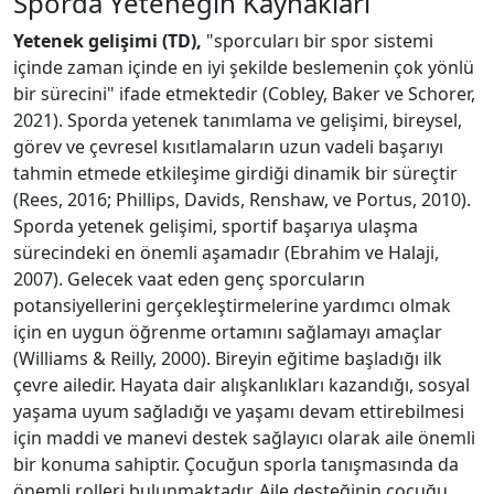
Sporda Yeteneğin Kaynakları
Yetenek gelişimi (TD),
"sporcuları bir spor sistemi
içinde zaman içinde en iyi şekilde beslemenin çok yönlü
bir sürecini" ifade etmektedir (Cobley, Baker ve Schorer,
2021). Sporda yetenek tanımlama ve gelişimi, bireysel,
görev ve çevresel kısıtlamaların uzun vadeli başarıyı
tahmin etmede etkileşime girdiği dinamik bir süreçtir
(Rees, 2016; Phillips, Davids, Renshaw, ve Portus, 2010).
Sporda yetenek gelişimi, sportif başarıya ulaşma
sürecindeki en önemli aşamadır (Ebrahim ve Halaji,
2007). Gelecek vaat eden genç sporcuların
potansiyellerini gerçekleştirmelerine yardımcı olmak
için en uygun öğrenme ortamını sağlamayı amaçlar
(Williams & Reilly, 2000). Bireyin eğitime başladığı ilk
çevre ailedir. Hayata dair alışkanlıkları kazandığı, sosyal
yaşama uyum sağladığı ve yaşamı devam ettirebilmesi
için maddi ve manevi destek sağlayıcı olarak aile önemli
bir konuma sahiptir. Çocuğun sporla tanışmasında da
önemli rolleri bulunmaktadır. Aile desteğinin çocuğu