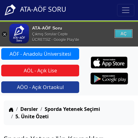
ATA-AÖF SORU
ATA-AÖF Soru
AÇ
Çıkmış Sorular Cepte
ÜCRETSİZ - Google Play'de
AÖF - Anadolu Üniversitesi
AÖL - Açık Lise
AÖO - Açık Ortaokul
Anasayfa
Dersler
Sporda Yetenek Seçimi
5. Ünite Özeti