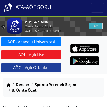
ATA-AÖF SORU
ATA-AÖF Soru
AÇ
Çıkmış Sorular Cepte
ÜCRETSİZ - Google Play'de
AÖF - Anadolu Üniversitesi
AÖL - Açık Lise
AÖO - Açık Ortaokul
Anasayfa
Dersler
Sporda Yetenek Seçimi
3. Ünite Özeti