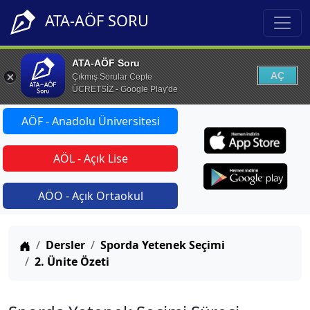
ATA-AÖF SORU
ATA-AÖF Soru
AÇ
Çıkmış Sorular Cepte
ÜCRETSİZ - Google Play'de
AÖF - Anadolu Üniversitesi
AÖL - Açık Lise
AÖO - Açık Ortaokul
Anasayfa
Dersler
Sporda Yetenek Seçimi
2. Ünite Özeti