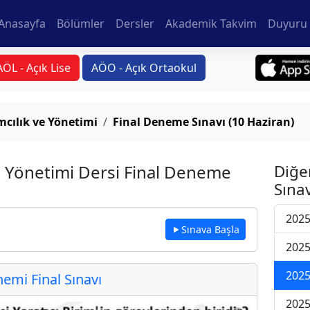
Anasayfa
Bölümler
Dersler
Akademik Takvim
Duyuru 
AÖL - Açık Lise
AÖO - Açık Ortaokul
cılık ve Yönetimi
Final Deneme Sınavı (10 Haziran)
e Yönetimi Dersi Final Deneme
Diğe
Sınav
2025
Sınava Başla
2025
2025
mi Final Sınavı
2025