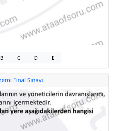
B
C
D
E
mi Final Sınavı