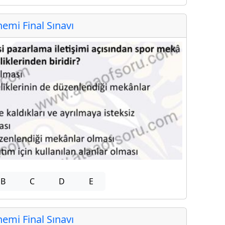
mi Final Sınavı
B
C
D
E
mi Final Sınavı