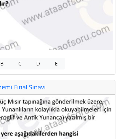
B
C
D
E
mi Final Sınavı