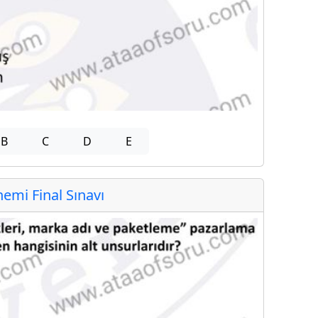
B
C
D
E
mi Final Sınavı