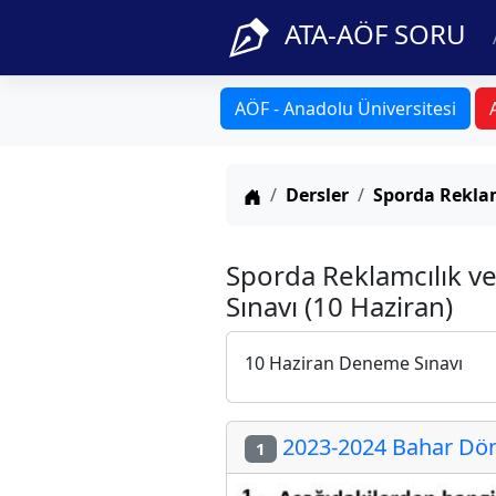
ATA-AÖF SORU
AÖF - Anadolu Üniversitesi
Anasayfa
Dersler
Sporda Reklam
Sporda Reklamcılık v
Sınavı (10 Haziran)
10 Haziran Deneme Sınavı
2023-2024 Bahar Döne
1