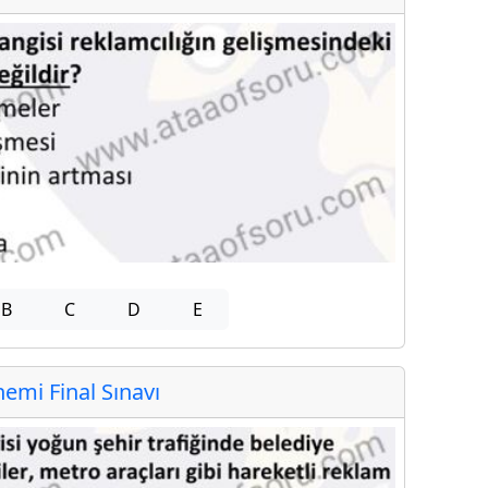
B
C
D
E
mi Final Sınavı