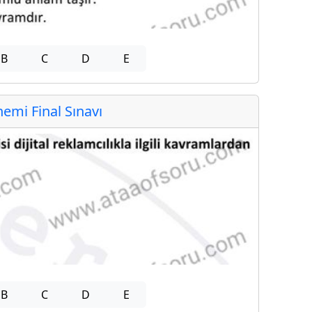
B
C
D
E
mi Final Sınavı
B
C
D
E