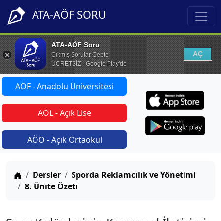
ATA-AÖF SORU
ATA-AÖF Soru
AÇ
Çıkmış Sorular Cepte
ÜCRETSİZ - Google Play'de
AÖF - Anadolu Üniversitesi
AÖL - Açık Lise
AÖO - Açık Ortaokul
Anasayfa
Dersler
Sporda Reklamcılık ve Yönetimi
8. Ünite Özeti