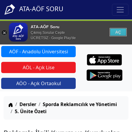
ATA-AÖF SORU
ATA-AÖF Soru
AÇ
Çıkmış Sorular Cepte
ÜCRETSİZ - Google Play'de
AÖF - Anadolu Üniversitesi
AÖL - Açık Lise
AÖO - Açık Ortaokul
Anasayfa
Dersler
Sporda Reklamcılık ve Yönetimi
5. Ünite Özeti