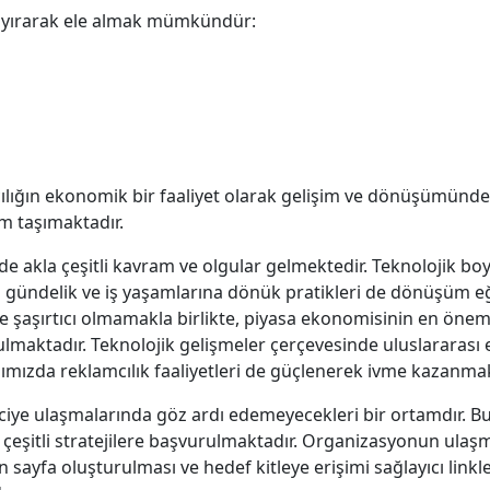
 ayırarak ele almak mümkündür:
cılığın ekonomik bir faaliyet olarak gelişim ve dönüşümünde
 taşımaktadır.
akla çeşitli kavram ve olgular gelmektedir. Teknolojik boy
gündelik ve iş yaşamlarına dönük pratikleri de dönüşüm eğ
de şaşırtıcı olmamakla birlikte, piyasa ekonomisinin en önem
aktadır. Teknolojik gelişmeler çerçevesinde uluslararası e
ağımızda reklamcılık faaliyetleri de güçlenerek ivme kazanmak
ciye ulaşmalarında göz ardı edemeyecekleri bir ortamdır. B
 çeşitli stratejilere başvurulmaktadır. Organizasyonun ulaşma
en sayfa oluşturulması ve hedef kitleye erişimi sağlayıcı lin