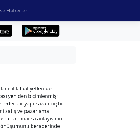
ve Haberler
mcılık faaliyetleri de
pısı yeniden biçimlenmiş;
 eder bir yapı kazanmıştır.
eni satış ve pazarlama
tme -ürün- marka anlayışının
na dönüşümünü beraberinde