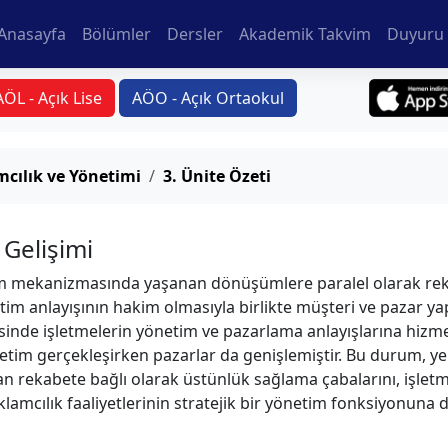
Anasayfa
Bölümler
Dersler
Akademik Takvim
Duyuru 
AÖL - Açık Lise
AÖO - Açık Ortaokul
cılık ve Yönetimi
3. Ünite Özeti
 Gelişimi
im mekanizmasında yaşanan dönüşümlere paralel olarak rekla
etim anlayışının hakim olmasıyla birlikte müşteri ve pazar ya
inde işletmelerin yönetim ve pazarlama anlayışlarına hizmet
üretim gerçekleşirken pazarlar da genişlemiştir. Bu durum, y
rtan rekabete bağlı olarak üstünlük sağlama çabalarını, işle
klamcılık faaliyetlerinin stratejik bir yönetim fonksiyonu