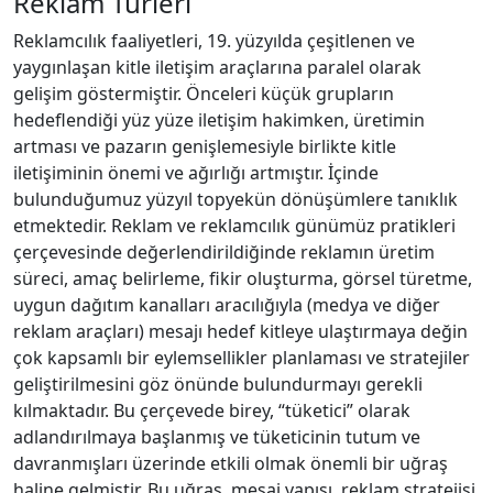
Reklam Türleri
Reklamcılık faaliyetleri, 19. yüzyılda çeşitlenen ve
yaygınlaşan kitle iletişim araçlarına paralel olarak
gelişim göstermiştir. Önceleri küçük grupların
hedeflendiği yüz yüze iletişim hakimken, üretimin
artması ve pazarın genişlemesiyle birlikte kitle
iletişiminin önemi ve ağırlığı artmıştır. İçinde
bulunduğumuz yüzyıl topyekün dönüşümlere tanıklık
etmektedir. Reklam ve reklamcılık günümüz pratikleri
çerçevesinde değerlendirildiğinde reklamın üretim
süreci, amaç belirleme, fikir oluşturma, görsel türetme,
uygun dağıtım kanalları aracılığıyla (medya ve diğer
reklam araçları) mesajı hedef kitleye ulaştırmaya değin
çok kapsamlı bir eylemsellikler planlaması ve stratejiler
geliştirilmesini göz önünde bulundurmayı gerekli
kılmaktadır. Bu çerçevede birey, “tüketici” olarak
adlandırılmaya başlanmış ve tüketicinin tutum ve
davranmışları üzerinde etkili olmak önemli bir uğraş
haline gelmiştir. Bu uğraş, mesaj yapısı, reklam stratejisi,