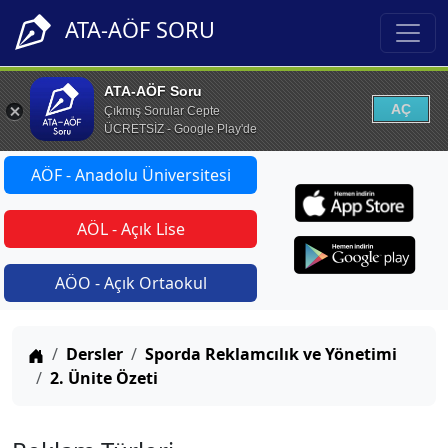
ATA-AÖF SORU
ATA-AÖF Soru
AÇ
Çıkmış Sorular Cepte
ÜCRETSİZ - Google Play'de
AÖF - Anadolu Üniversitesi
AÖL - Açık Lise
AÖO - Açık Ortaokul
Anasayfa
Dersler
Sporda Reklamcılık ve Yönetimi
2. Ünite Özeti