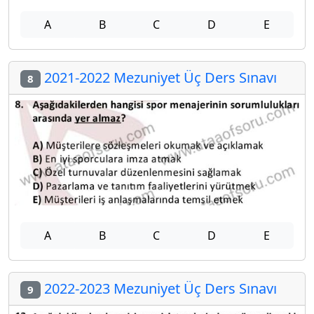
A
B
C
D
E
2021-2022 Mezuniyet Üç Ders Sınavı
8
A
B
C
D
E
2022-2023 Mezuniyet Üç Ders Sınavı
9