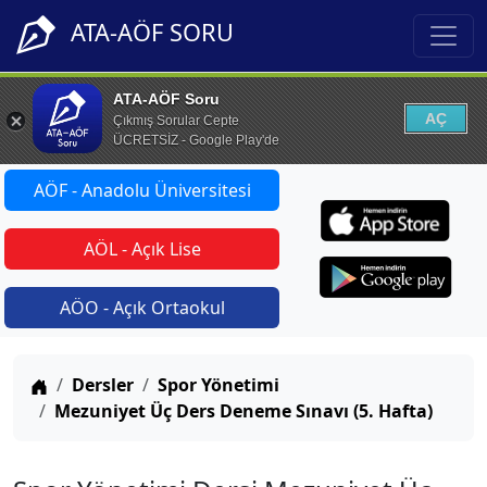
ATA-AÖF SORU
ATA-AÖF Soru
AÇ
Çıkmış Sorular Cepte
ÜCRETSİZ - Google Play'de
AÖF - Anadolu Üniversitesi
AÖL - Açık Lise
AÖO - Açık Ortaokul
Anasayfa
Dersler
Spor Yönetimi
Mezuniyet Üç Ders Deneme Sınavı (5. Hafta)