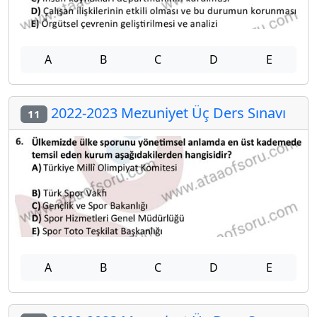
A
B
C
D
E
2022-2023 Mezuniyet Üç Ders Sınavı
11
A
B
C
D
E