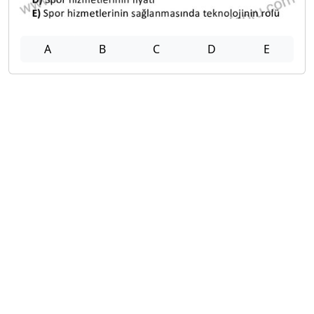
A
B
C
D
E
2021-2022 Mezuniyet Üç Ders Sınavı
20
A
B
C
D
E
Diğer Mezuniyet Üç Ders Deneme
Sınavları