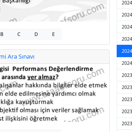
2024
2024
2024
B
C
D
E
2024
2024
i Ara Sınavı
2024
2023
2023
2023
2023
2023