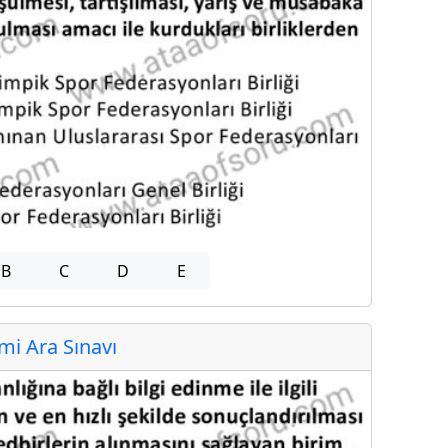
B
C
D
E
i Ara Sınavı