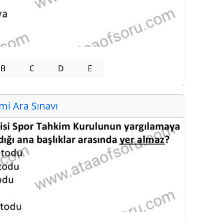
B
C
D
E
i Ara Sınavı