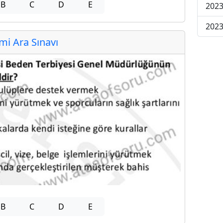
B
C
D
E
2023
2023
i Ara Sınavı
B
C
D
E