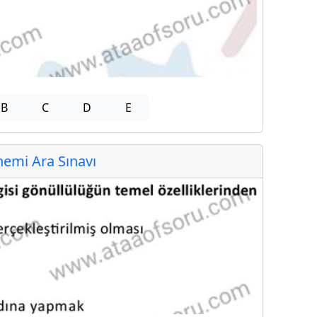
B
C
D
E
emi Ara Sınavı