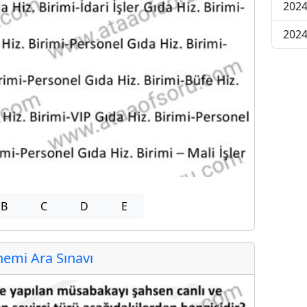
2024
2024
B
C
D
E
emi Ara Sınavı