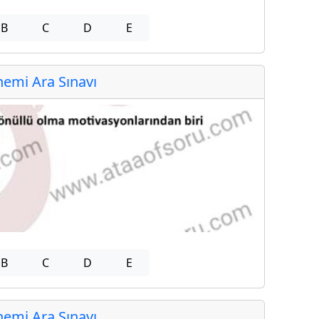
B
C
D
E
emi Ara Sınavı
B
C
D
E
emi Ara Sınavı