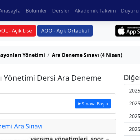
Anasayfa
Bölümler
Dersler
Akademik Takvim
Duyuru 
AÖL - Açık Lise
AÖO - Açık Ortaokul
syonları Yönetimi
Ara Deneme Sınavı (4 Nisan)
ı Yönetimi Dersi Ara Deneme
Diğe
2025
2025
Sınava Başla
2025
emi Ara Sınavı
2025