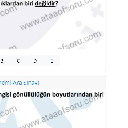
B
C
D
E
emi Ara Sınavı