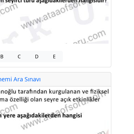
B
C
D
E
emi Ara Sınavı