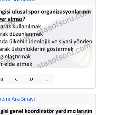
B
C
D
E
emi Ara Sınavı