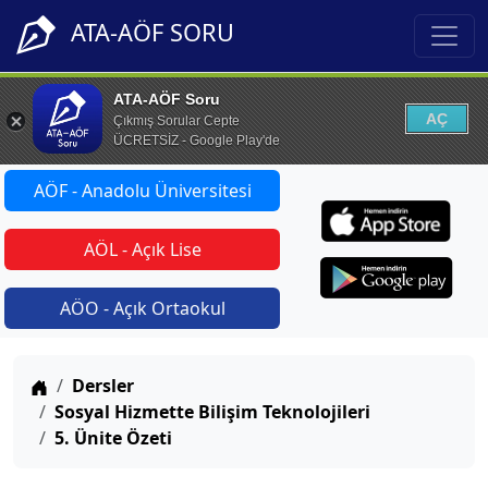
ATA-AÖF SORU
ATA-AÖF Soru
AÇ
Çıkmış Sorular Cepte
ÜCRETSİZ - Google Play'de
AÖF - Anadolu Üniversitesi
AÖL - Açık Lise
AÖO - Açık Ortaokul
Anasayfa
Dersler
Sosyal Hizmette Bilişim Teknolojileri
5. Ünite Özeti