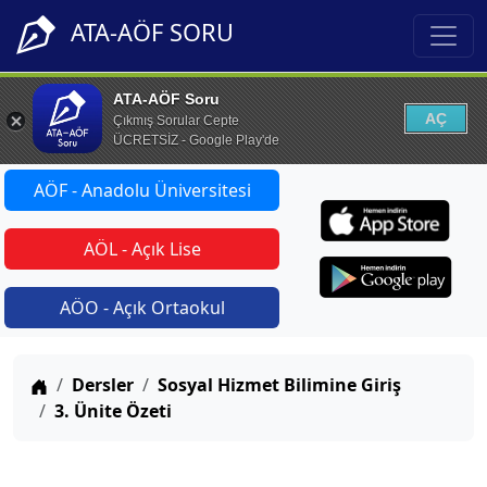
ATA-AÖF SORU
ATA-AÖF Soru
AÇ
Çıkmış Sorular Cepte
ÜCRETSİZ - Google Play'de
AÖF - Anadolu Üniversitesi
AÖL - Açık Lise
AÖO - Açık Ortaokul
Anasayfa
Dersler
Sosyal Hizmet Bilimine Giriş
3. Ünite Özeti