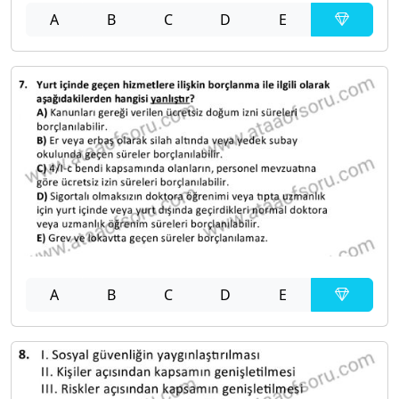
A
B
C
D
E
A
B
C
D
E