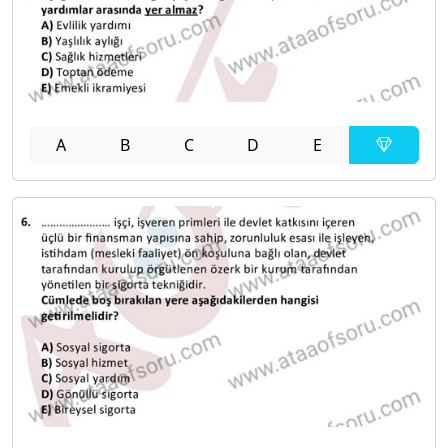
A
B
C
D
E