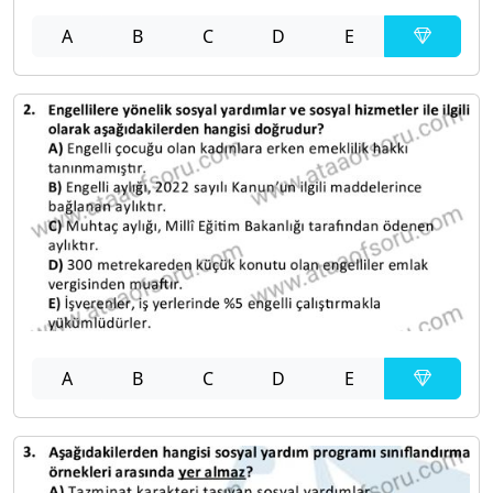
A
B
C
D
E
A
B
C
D
E