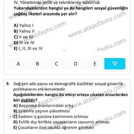
A
B
C
D
E