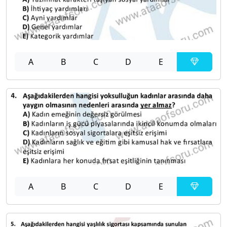
A
B
C
D
E
A
B
C
D
E