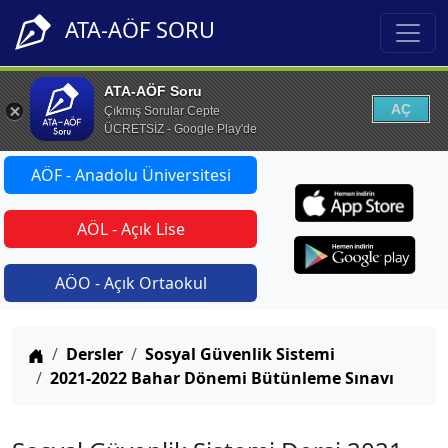
ATA-AÖF SORU
ATA-AÖF Soru
AÇ
Çıkmış Sorular Cepte
ÜCRETSİZ - Google Play'de
AÖF - Anadolu Üniversitesi
AÖL - Açık Lise
AÖO - Açık Ortaokul
Anasayfa
Dersler
Sosyal Güvenlik Sistemi
2021-2022 Bahar Dönemi Bütünleme Sınavı