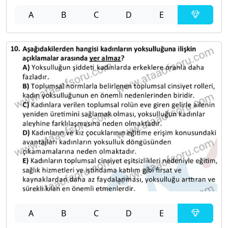
A
B
C
D
E
A
B
C
D
E