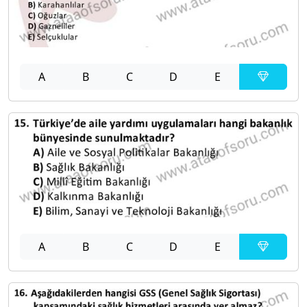
A
B
C
D
E
A
B
C
D
E