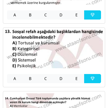
A
B
C
D
E
A
B
C
D
E