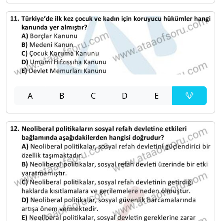
A
B
C
D
E