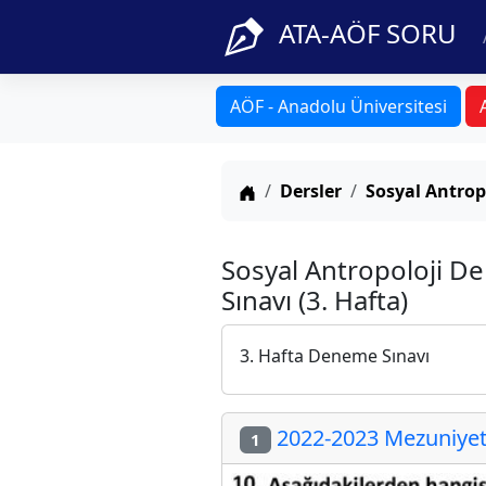
ATA-AÖF SORU
AÖF - Anadolu Üniversitesi
Anasayfa
Dersler
Sosyal Antrop
Sosyal Antropoloji D
Sınavı (3. Hafta)
3. Hafta Deneme Sınavı
2022-2023 Mezuniyet 
1