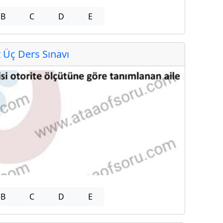
B
C
D
E
Üç Ders Sınavı
B
C
D
E