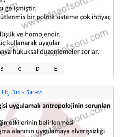
B
C
D
E
Üç Ders Sınavı