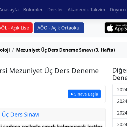
Anasayfa
Bölümler
Dersler
Akademik Takvim
Duyuru 
AÖL - Açık Lise
AÖO - Açık Ortaokul
oloji
Mezuniyet Üç Ders Deneme Sınavı (3. Hafta)
ersi Mezuniyet Üç Ders Deneme
Diğe
Dene
2024
Sınava Başla
2024
2024
Üç Ders Sınavı
2024