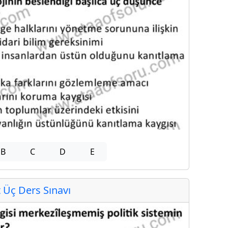
B
C
D
E
Üç Ders Sınavı