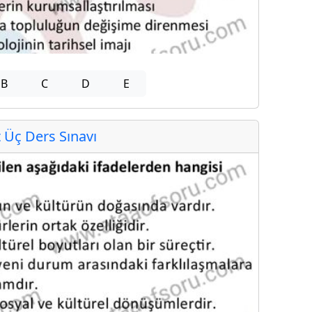
B
C
D
E
Üç Ders Sınavı