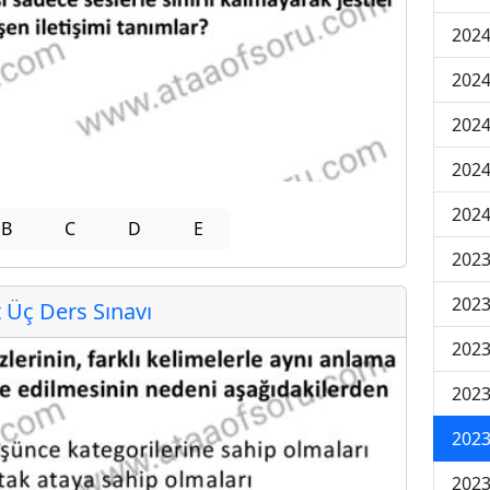
2024
2024
2024
202
202
B
C
D
E
2023
2023
Üç Ders Sınavı
2023
2023
2023
2023