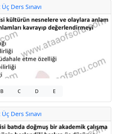
Üç Ders Sınavı
B
C
D
E
Üç Ders Sınavı