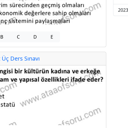
2023
B
C
D
E
Üç Ders Sınavı