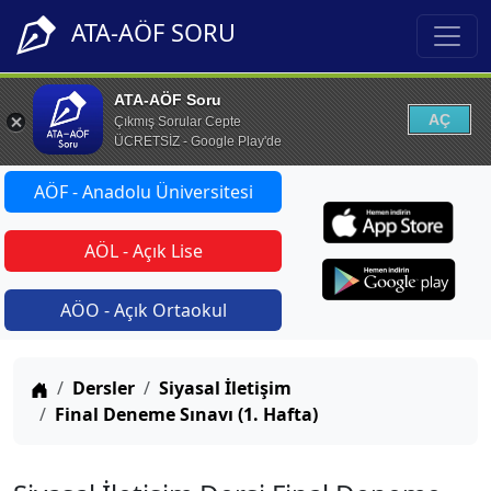
ATA-AÖF SORU
ATA-AÖF Soru
AÇ
Çıkmış Sorular Cepte
ÜCRETSİZ - Google Play'de
AÖF - Anadolu Üniversitesi
AÖL - Açık Lise
AÖO - Açık Ortaokul
Anasayfa
Dersler
Siyasal İletişim
Final Deneme Sınavı (1. Hafta)