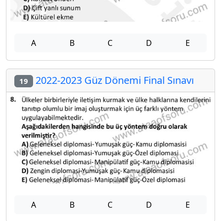
A
B
C
D
E
2022-2023 Güz Dönemi Final Sınavı
19
A
B
C
D
E