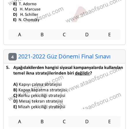
A
B
C
D
E
2021-2022 Güz Dönemi Final Sınavı
4
A
B
C
D
E