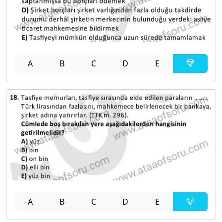
A
B
C
D
E
A
B
C
D
E