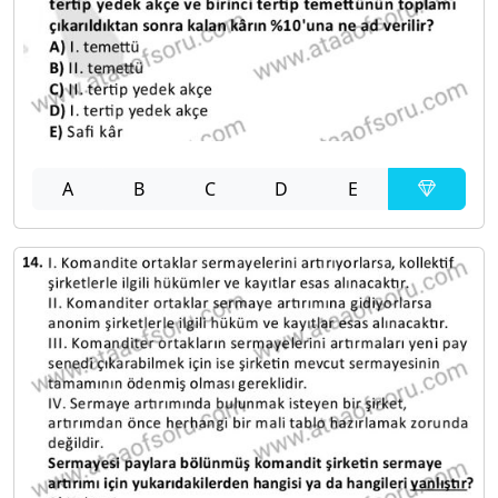
A
B
C
D
E