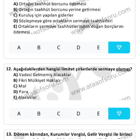
A
B
C
D
E
A
B
C
D
E