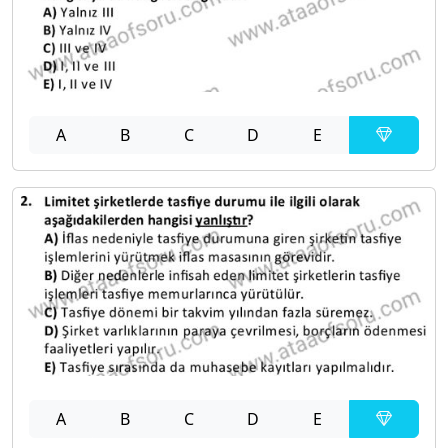
A
B
C
D
E
A
B
C
D
E