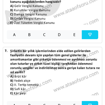
A
B
C
D
E