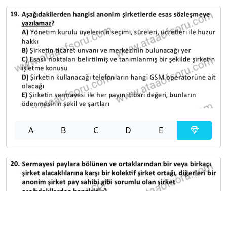
A
B
C
D
E