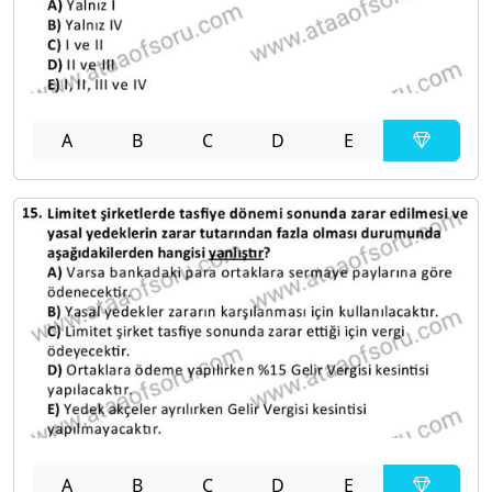
A
B
C
D
E
A
B
C
D
E