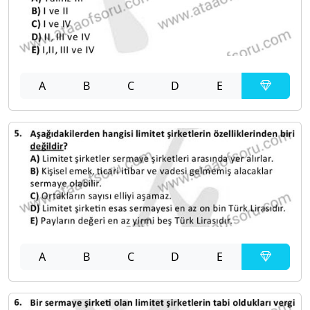
A
B
C
D
E
A
B
C
D
E