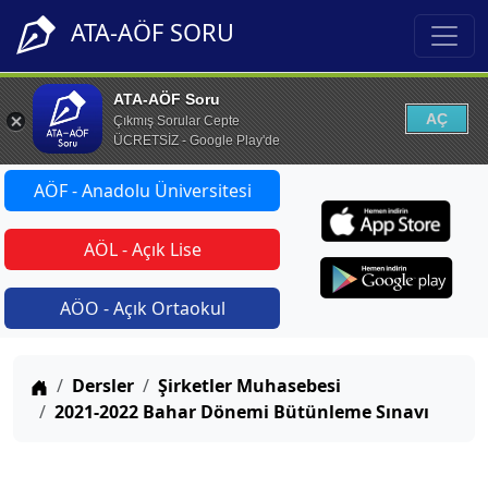
ATA-AÖF SORU
ATA-AÖF Soru
AÇ
Çıkmış Sorular Cepte
ÜCRETSİZ - Google Play'de
AÖF - Anadolu Üniversitesi
AÖL - Açık Lise
AÖO - Açık Ortaokul
Anasayfa
Dersler
Şirketler Muhasebesi
2021-2022 Bahar Dönemi Bütünleme Sınavı