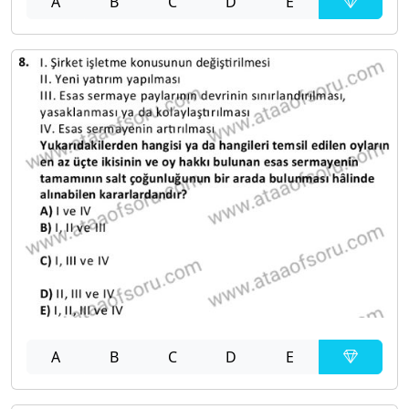
A
B
C
D
E
A
B
C
D
E