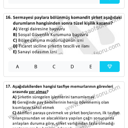
A
B
C
D
E