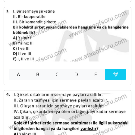
A
B
C
D
E