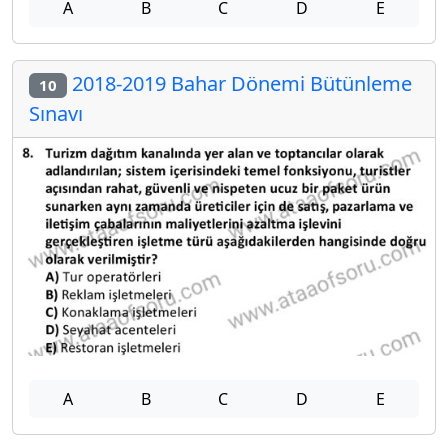
A
B
C
D
E
2018-2019 Bahar Dönemi Bütünleme
10
Sınavı
A
B
C
D
E