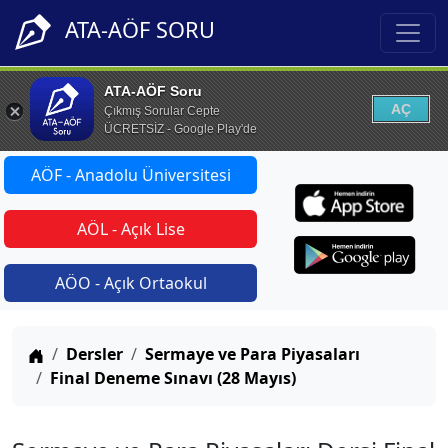
ATA-AÖF SORU
ATA-AÖF Soru
AÇ
Çıkmış Sorular Cepte
ÜCRETSİZ - Google Play'de
AÖF - Anadolu Üniversitesi
AÖL - Açık Lise
AÖO - Açık Ortaokul
Anasayfa
Dersler
Sermaye ve Para Piyasaları
Final Deneme Sınavı (28 Mayıs)