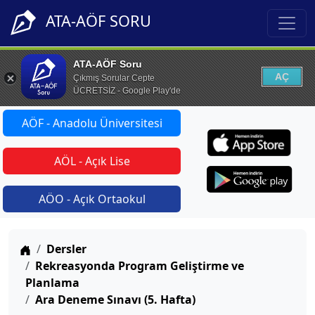
ATA-AÖF SORU
ATA-AÖF Soru
AÇ
Çıkmış Sorular Cepte
ÜCRETSİZ - Google Play'de
AÖF - Anadolu Üniversitesi
AÖL - Açık Lise
AÖO - Açık Ortaokul
Anasayfa
Dersler
Rekreasyonda Program Geliştirme ve
Planlama
Ara Deneme Sınavı (5. Hafta)