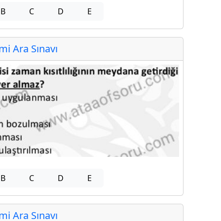
B
C
D
E
i Ara Sınavı
B
C
D
E
i Ara Sınavı