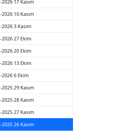
-2026 17 Kasım
-2026 10 Kasım
-2026 3 Kasım
-2026 27 Ekim
-2026 20 Ekim
-2026 13 Ekim
-2026 6 Ekim
-2025 29 Kasım
-2025 28 Kasım
-2025 27 Kasım
-2025 26 Kasım