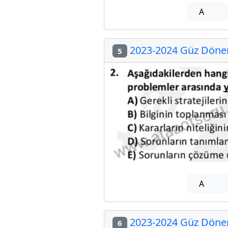
A
2023-2024 Güz Dönem
5
A
2023-2024 Güz Dönem
6