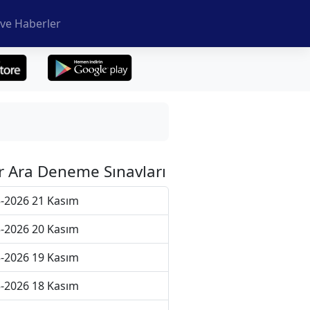
ve Haberler
r Ara Deneme Sınavları
-2026 21 Kasım
-2026 20 Kasım
-2026 19 Kasım
-2026 18 Kasım