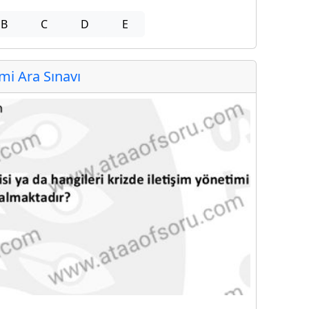
B
C
D
E
i Ara Sınavı