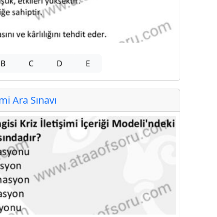
B
C
D
E
i Ara Sınavı