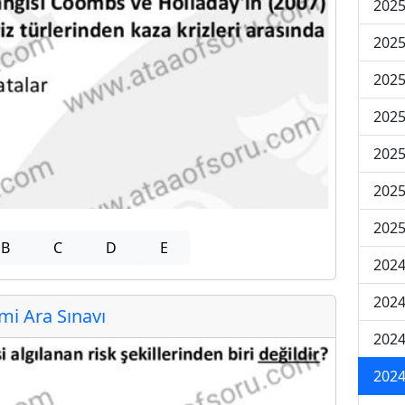
2025
2025
2025
2025
2025
2025
2025
B
C
D
E
2024
2024
i Ara Sınavı
2024
2024