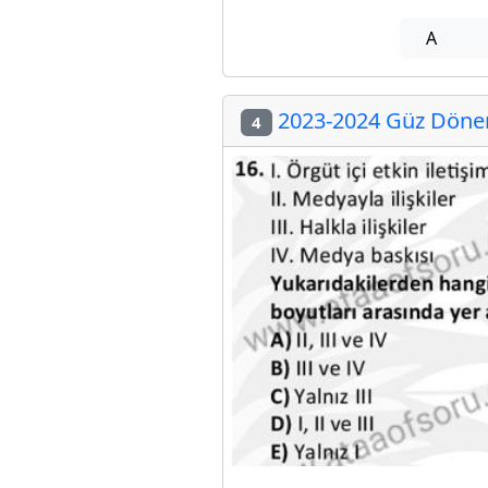
A
2023-2024 Güz Dönem
4