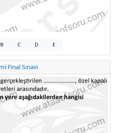
B
C
D
E
 Final Sınavı