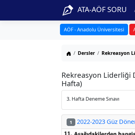
ATA-AÖF SORU
AÖF - Anadolu Üniversitesi
Anasayfa
Dersler
Rekreasyon Li
Rekreasyon Liderliği 
Hafta)
3. Hafta Deneme Sınavı
2022-2023 Güz Dönemi
1