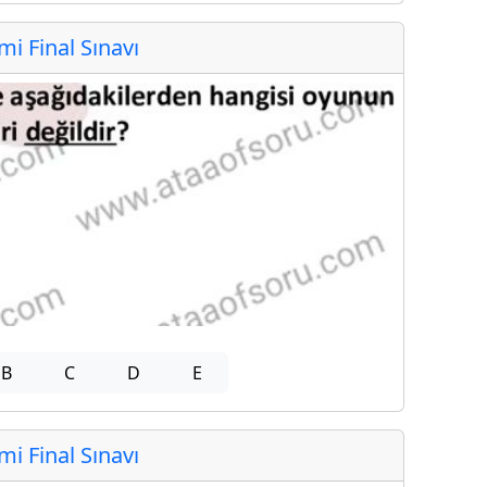
 Final Sınavı
B
C
D
E
 Final Sınavı