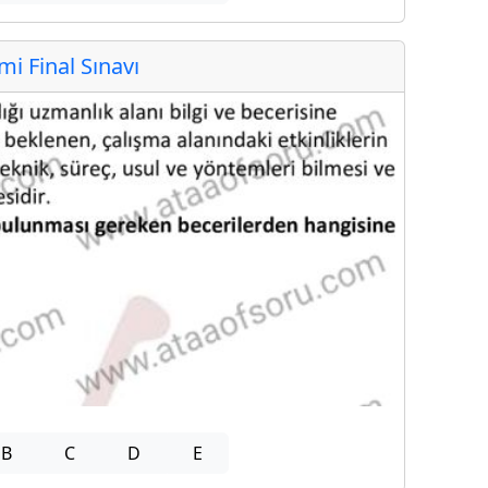
 Final Sınavı
B
C
D
E