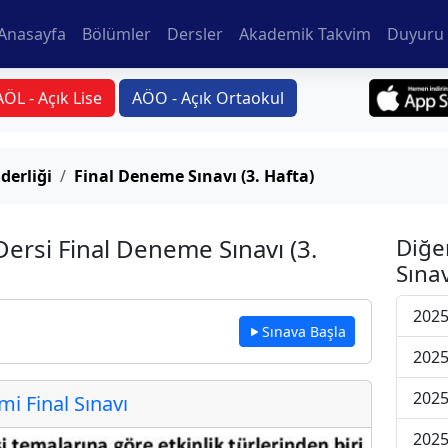
Anasayfa
Bölümler
Dersler
Akademik Takvim
Duyuru 
AÖL - Açık Lise
AÖO - Açık Ortaokul
derliği
Final Deneme Sınavı (3. Hafta)
Dersi Final Deneme Sınavı (3.
Diğe
Sınav
2025
Sınava Başla
2025
2025
 Final Sınavı
2025