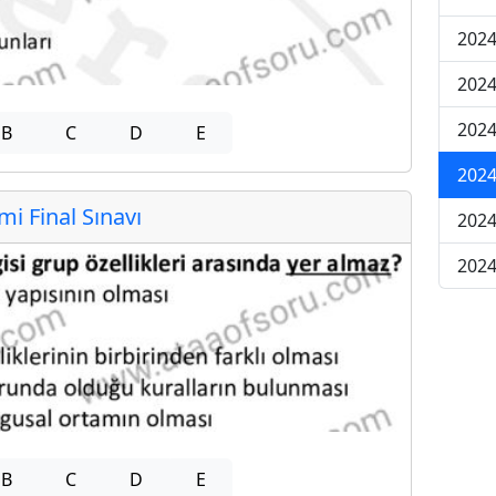
2024
2024
2024
B
C
D
E
2024
 Final Sınavı
2024
2024
B
C
D
E