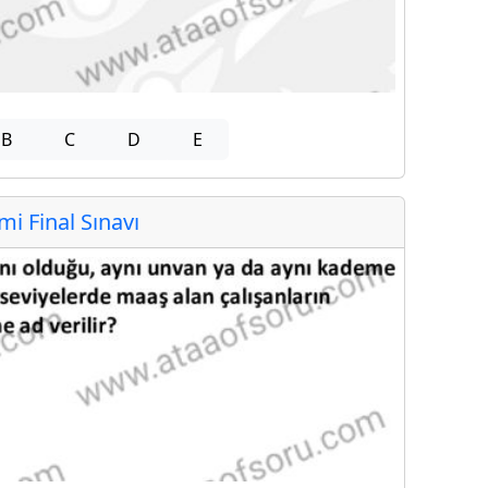
B
C
D
E
 Final Sınavı