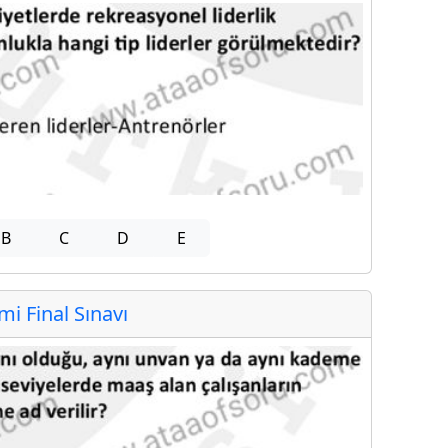
B
C
D
E
 Final Sınavı