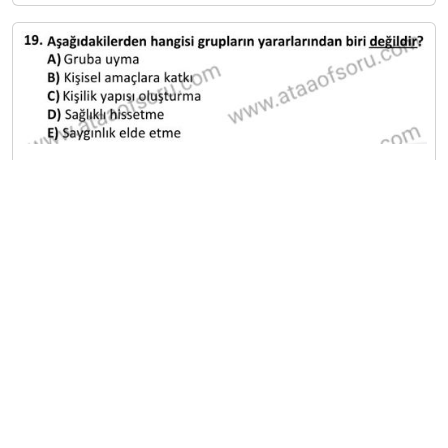
A
B
C
D
E