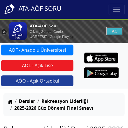
ATA-AÖF SORU
ATA-AÖF Soru
AÇ
Çıkmış Sorular Cepte
ÜCRETSİZ - Google Play'de
AÖF - Anadolu Üniversitesi
AÖL - Açık Lise
AÖO - Açık Ortaokul
Anasayfa
Dersler
Rekreasyon Liderliği
2025-2026 Güz Dönemi Final Sınavı