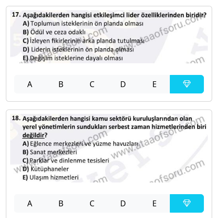
A
B
C
D
E
A
B
C
D
E