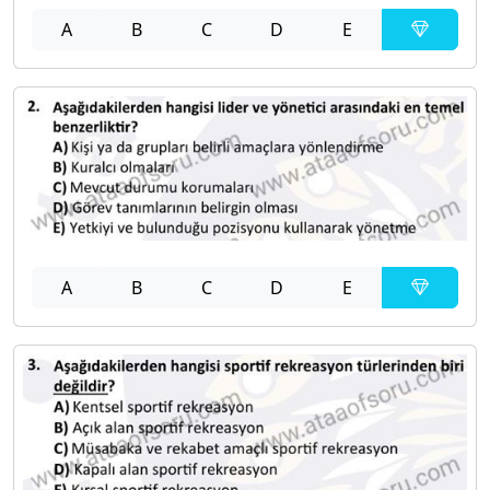
A
B
C
D
E
A
B
C
D
E