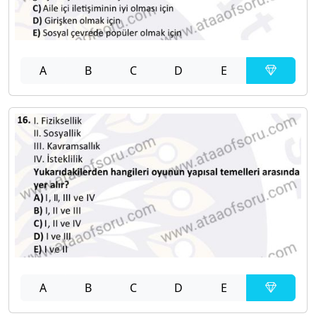
A
B
C
D
E
A
B
C
D
E