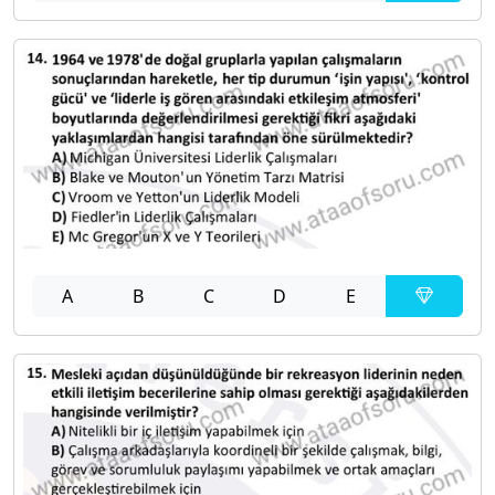
A
B
C
D
E