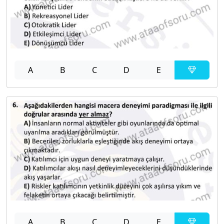
A
B
C
D
E
A
B
C
D
E