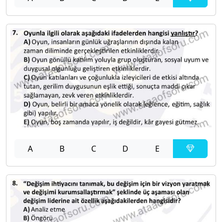
A
B
C
D
E