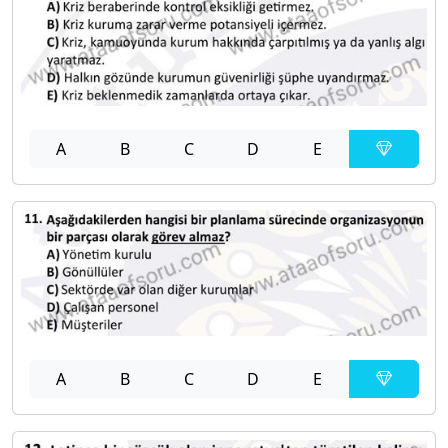
A
B
C
D
E
A
B
C
D
E