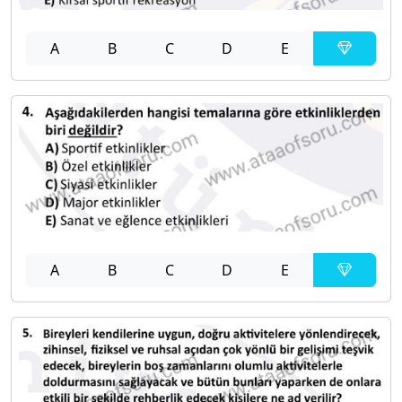
A
B
C
D
E
A
B
C
D
E