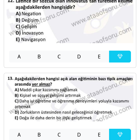
A
B
C
D
E
A
B
C
D
E