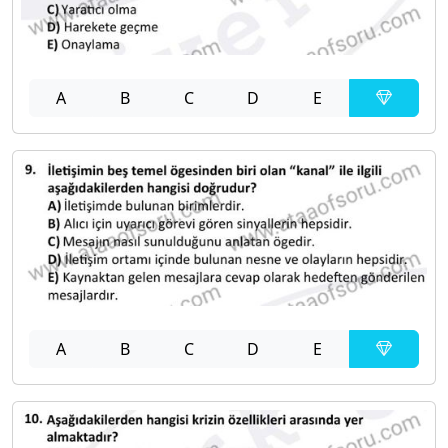
A
B
C
D
E
A
B
C
D
E