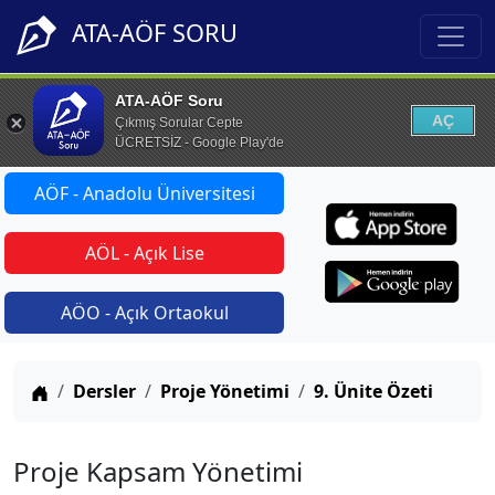
ATA-AÖF SORU
ATA-AÖF Soru
AÇ
Çıkmış Sorular Cepte
ÜCRETSİZ - Google Play'de
AÖF - Anadolu Üniversitesi
AÖL - Açık Lise
AÖO - Açık Ortaokul
Anasayfa
Dersler
Proje Yönetimi
9. Ünite Özeti
Proje Kapsam Yönetimi