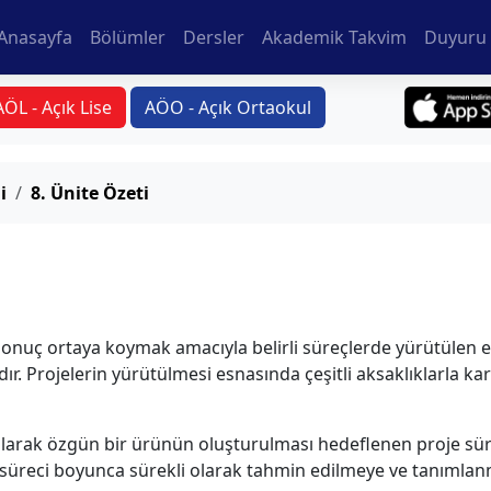
Anasayfa
Bölümler
Dersler
Akademik Takvim
Duyuru 
AÖL - Açık Lise
AÖO - Açık Ortaokul
i
8. Ünite Özeti
onuç ortaya koymak amacıyla belirli süreçlerde yürütülen e
ır. Projelerin yürütülmesi esnasında çeşitli aksaklıklarla k
ç olarak özgün bir ürünün oluşturulması hedeflenen proje sür
 süreci boyunca sürekli olarak tahmin edilmeye ve tanımlanma