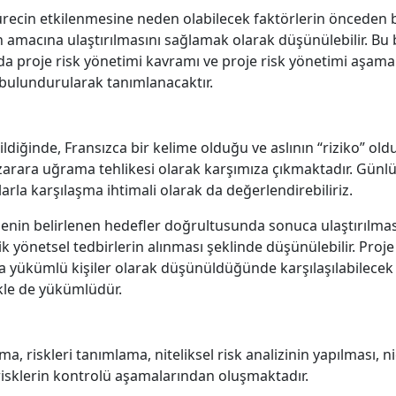
sürecin etkilenmesine neden olabilecek faktörlerin önceden 
cin amacına ulaştırılmasını sağlamak olarak düşünülebilir. Bu
 proje risk yönetimi kavramı ve proje risk yönetimi aşamalar
 bulundurularak tanımlanacaktır.
ldiğinde, Fransızca bir kelime olduğu ve aslının “riziko” old
zarara uğrama tehlikesi olarak karşımıza çıkmaktadır. Günlü
larla karşılaşma ihtimali olarak da değerlendirebiliriz.
jenin belirlenen hedefler doğrultusunda sonuca ulaştırılması 
 yönetsel tedbirlerin alınması şeklinde düşünülebilir. Proje 
a yükümlü kişiler olarak düşünüldüğünde karşılaşılabilecek t
ekle de yükümlüdür.
a, riskleri tanımlama, niteliksel risk analizinin yapılması, ni
 risklerin kontrolü aşamalarından oluşmaktadır.