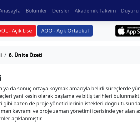
Anasayfa
Bölümler
Dersler
Akademik Takvim
Duyuru 
AÖL - Açık Lise
AÖO - Açık Ortaokul
i
6. Ünite Özeti
i
n ya da sonuç ortaya koymak amacıyla belirli süreçlerde yü
üreçleri yani kesin olarak başlama ve bitiş tarihleri bulunma
eri gibi bazen de proje yöneticilerinin istekleri doğrultusu
a zaman kavramı ve proje zaman yönetimi içerisinde yer alan
mler açıklanmıştır.