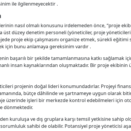
nim ile ilgilenmeyecektir .
a
iklerinin nasıl olmalı konusunu irdelemeden önce, “proje eki
 üst düzey denetim personeli (yöneticiler, proje yöneticileri
ojede proje ekip çalışmasını organize etmek, sürekli eğitimi
ek için bunu anlamaya gereksinim vardır .
ojenin başarılı bir şekilde tamamlanmasına katkı sağlamak için 
nlı insan kaynaklarından oluşmaktadır. Bir proje ekibinin üç
ticileri projenin doğal lideri konumundadırlar. Projeyi fina
zamanında, bütçe dâhilinde ve şartnameye uygun olarak bit
e üzerinde işleri bir merkezde kontrol edebilmeleri için oto
ine dönmektedir.
 eden kuruluşa ve dış gruplara karşı temsil yetkisine sahip 
 sorumluluk sahibi de olabilir. Potansiyel proje yöneticisi aş