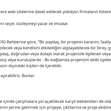
 web sitelerine davet edilecek yükleyici firmaların listesin
ni seçer, sözleşmeyi yazar ve imzalar.
) Rehberine göre, “Bir paydaş, bir projenin kararını, faali
ilecek veya kendisini etkilediğini algılayabilecek bir birey, 
aydaş, doğrudan veya dolaylı olarak projenizle ilgilenen vey
uluş veya kuruluşlardır . Bu bağlamda projenizin ekibi üyeler
ın dışındaki kişileri de içerebilir.
ayırabiliriz. Bunlar:
e içinde çatışmalara yol açabilecek karşıt beklentileri de olabi
erini yerine getirmek için projeye, çıktılarına ve proje ekibi