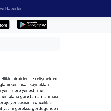
ve Haberler
likle birbirleri ile çelişmektedir.
ağlanırken insan kaynakları
n yeni işlere yerleştirme
lirlenen plana göre tamamlanması
roje yöneticisinin öncelikleri
 ihtiyacını gereksiz gördüğünden