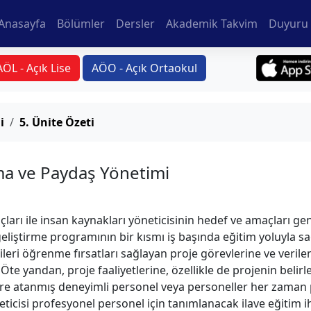
Anasayfa
Bölümler
Dersler
Akademik Takvim
Duyuru 
AÖL - Açık Lise
AÖO - Açık Ortaokul
i
5. Ünite Özeti
ma ve Paydaş Yönetimi
arı ile insan kaynakları yöneticisinin hedef ve amaçları genel
geliştirme programının bir kısmı iş başında eğitim yoluyla s
rileri öğrenme fırsatları sağlayan proje görevlerine ve verile
r. Öte yandan, proje faaliyetlerine, özellikle de projenin be
lere atanmış deneyimli personel veya personeller her zaman p
eticisi profesyonel personel için tanımlanacak ilave eğitim