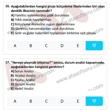
A
B
C
D
E
A
B
C
D
E