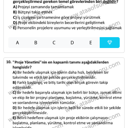
A
B
C
D
E