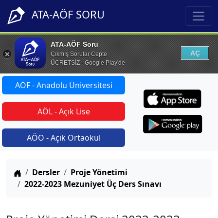
ATA-AÖF SORU
ATA-AÖF Soru
AÇ
Çıkmış Sorular Cepte
ÜCRETSİZ - Google Play'de
AÖF - Anadolu Üniversitesi
AÖL - Açık Lise
AÖO - Açık Ortaokul
Anasayfa
Dersler
Proje Yönetimi
2022-2023 Mezuniyet Üç Ders Sınavı