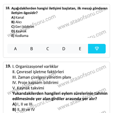
A
B
C
D
E