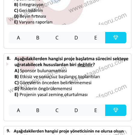
A
B
C
D
E
A
B
C
D
E