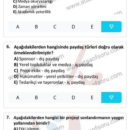
A
B
C
D
E
A
B
C
D
E