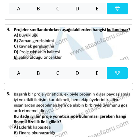
A
B
C
D
E
A
B
C
D
E