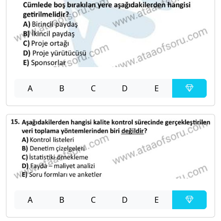
A
B
C
D
E
A
B
C
D
E