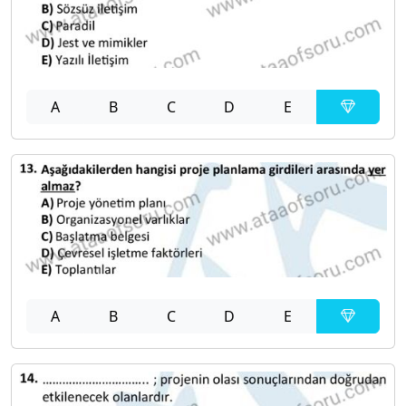
A
B
C
D
E
A
B
C
D
E