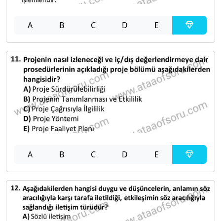
A
B
C
D
E
A
B
C
D
E