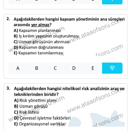
A
B
C
D
E