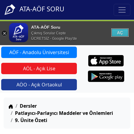
ATA-AÖF SORU
ATA-AÖF Soru
AÇ
Çıkmış Sorular Cepte
ÜCRETSİZ - Google Play'de
AÖF - Anadolu Üniversitesi
AÖL - Açık Lise
AÖO - Açık Ortaokul
Anasayfa
Dersler
Patlayıcı-Parlayıcı Maddeler ve Önlemleri
9. Ünite Özeti