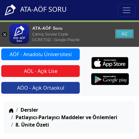
ATA-AÖF SORU
ATA-AÖF Soru
AÇ
Çıkmış Sorular Cepte
ÜCRETSİZ - Google Play'de
AÖF - Anadolu Üniversitesi
AÖL - Açık Lise
AÖO - Açık Ortaokul
Anasayfa
Dersler
Patlayıcı-Parlayıcı Maddeler ve Önlemleri
8. Ünite Özeti