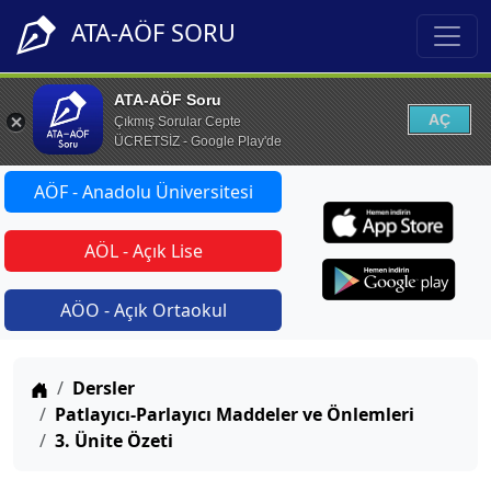
ATA-AÖF SORU
ATA-AÖF Soru
AÇ
Çıkmış Sorular Cepte
ÜCRETSİZ - Google Play'de
AÖF - Anadolu Üniversitesi
AÖL - Açık Lise
AÖO - Açık Ortaokul
Anasayfa
Dersler
Patlayıcı-Parlayıcı Maddeler ve Önlemleri
3. Ünite Özeti