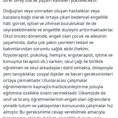
birer birey olarak yaşam kaliteleri yükselecektir.
Doğuştan veya sonradan oluşan hastalıklar veya
kazalara bağlı olarak ortaya çıkan bedensel engellilik
hāli; görsel, işitsel ve zihinsel bozukluklar ile de
seyredebilmekte ve engellilik düzeyini arttırmaktadırlar.
Okul öncesi dönemde, engeli olan çocuk ve ailesinin
yaşamında, daha çok yakın çevreleri tedavi ve
bakımlarından sorumlu sağlık ekibi (hekim,
fizyoterapist, psikolog, hemşire, ergoterapist, işitme ve
konuşma terapisti vb.) varken, okul çağı ile birlikte
öğretmen ve okul arkadaşları dahil olmakta, dolayısıyla
yeni tanışıklıklar, sosyal ilişkiler ve beceri gereksinimleri
ortaya çıkmaktadır. Uluslararası çalışmalar
öğretmenlerin kaynaştırma/bütünleştirme yoluyla
eğitimine özellikle önem vermektedir. Ülkemizde de
sınıf ve branş öğretmenlerinin engeli olan öğrencilere
yönelik tutum ve yaklaşımları konusunda çalışmalar hız
almıştır. Bu gereksinime cevap verebilmek amacıyla