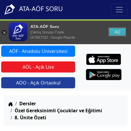
ATA-AÖF SORU
ATA-AÖF Soru
AÇ
Çıkmış Sorular Cepte
ÜCRETSİZ - Google Play'de
AÖF - Anadolu Üniversitesi
AÖL - Açık Lise
AÖO - Açık Ortaokul
Anasayfa
Dersler
Özel Gereksinimli Çocuklar ve Eğitimi
8. Ünite Özeti