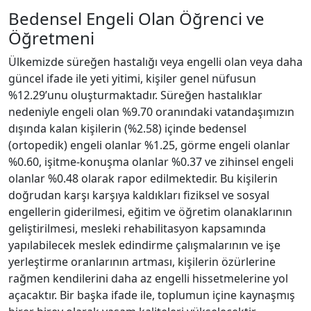
Bedensel Engeli Olan Öğrenci ve
Öğretmeni
Ülkemizde süreğen hastalığı veya engelli olan veya daha
güncel ifade ile yeti yitimi, kişiler genel nüfusun
%12.29’unu oluşturmaktadır. Süreğen hastalıklar
nedeniyle engeli olan %9.70 oranındaki vatandaşımızın
dışında kalan kişilerin (%2.58) içinde bedensel
(ortopedik) engeli olanlar %1.25, görme engeli olanlar
%0.60, işitme-konuşma olanlar %0.37 ve zihinsel engeli
olanlar %0.48 olarak rapor edilmektedir. Bu kişilerin
doğrudan karşı karşıya kaldıkları fiziksel ve sosyal
engellerin giderilmesi, eğitim ve öğretim olanaklarının
geliştirilmesi, mesleki rehabilitasyon kapsamında
yapılabilecek meslek edindirme çalışmalarının ve işe
yerleştirme oranlarının artması, kişilerin özürlerine
rağmen kendilerini daha az engelli hissetmelerine yol
açacaktır. Bir başka ifade ile, toplumun içine kaynaşmış