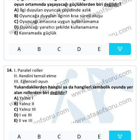
A
B
C
D
E
A
B
C
D
E