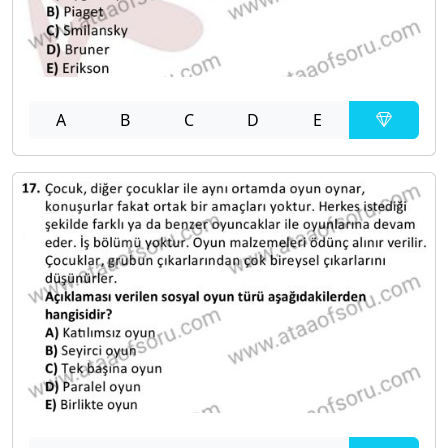
A
B
C
D
E