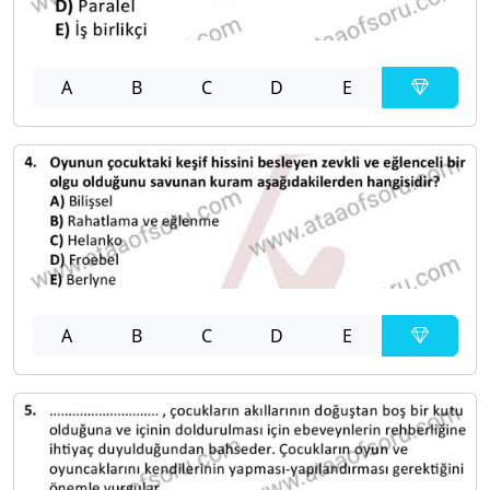
A
B
C
D
E
A
B
C
D
E