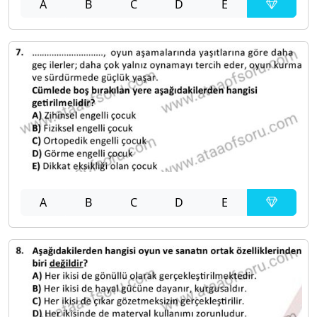
A
B
C
D
E
A
B
C
D
E