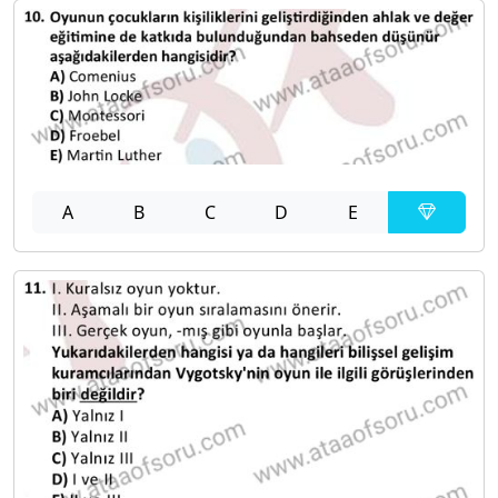
A
B
C
D
E