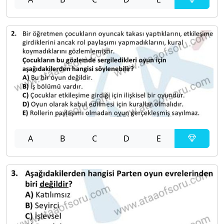
A
B
C
D
E