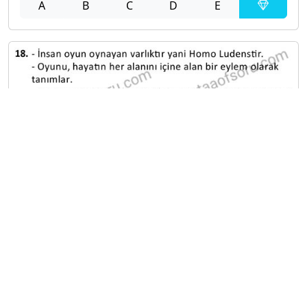
A
B
C
D
E
A
B
C
D
E