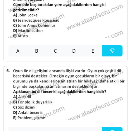
A
B
C
D
E