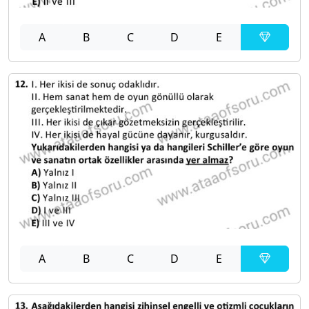
A
B
C
D
E
A
B
C
D
E