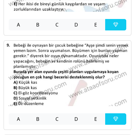
A
B
C
D
E
A
B
C
D
E