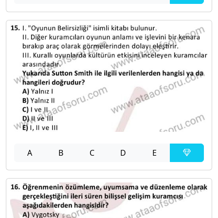
A
B
C
D
E