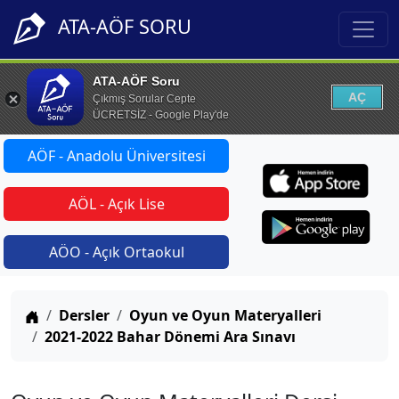
ATA-AÖF SORU
ATA-AÖF Soru
AÇ
Çıkmış Sorular Cepte
ÜCRETSİZ - Google Play'de
AÖF - Anadolu Üniversitesi
AÖL - Açık Lise
AÖO - Açık Ortaokul
Anasayfa
Dersler
Oyun ve Oyun Materyalleri
2021-2022 Bahar Dönemi Ara Sınavı