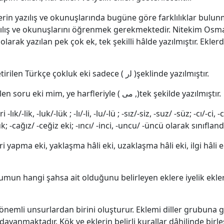
rin yazılış ve okunuşlarında bugüne göre farklılıklar bulun
zılış ve okunuşlarını öğrenmek gerekmektedir. Nitekim Osma
olarak yazılan pek çok ek, tek şekilli hâlde yazılmıştır. Ekle
Osmanlı Türkçesinde isimlere getirilen Türkçe çokluk eki sadece ( ﻟر )şeklinde yazılmıştır.
Osmanlı Türkçesinde isme getirilen soru eki mim, ye harfleriyle ( ﻣﻰ ,)tek şekilde yazılmıştır.
/-lik, -luk/-lük ; -lı/-li, -lu/-lü ; -sız/-siz, -suz/ -süz; -cı/-ci, -cu
ük; -cağız/ -ceğiz eki; -ıncı/ -inci, -uncu/ -üncü olarak sınıflandır
yapma eki, yaklaşma hâli eki, uzaklaşma hâli eki, ilgi hâli eki,
rumun hangi şahsa ait olduğunu belirleyen eklere iyelik ekleri
 önemli unsurlardan birini oluşturur. Eklemi diller grubun
dayanmaktadır. Kök ve eklerin belirli kurallar dâhilinde bir