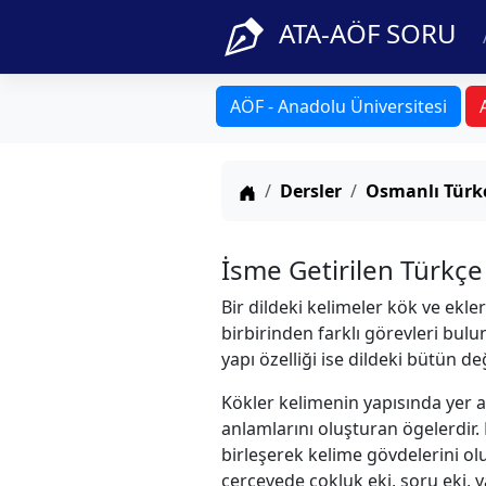
ATA-AÖF SORU
AÖF - Anadolu Üniversitesi
Anasayfa
Dersler
Osmanlı Türkç
İsme Getirilen Türkçe
Bir dildeki kelimeler kök ve ekler
birbirinden farklı görevleri bulu
yapı özelliği ise dildeki bütün 
Kökler kelimenin yapısında yer 
anlamlarını oluşturan ögelerdir. 
birleşerek kelime gövdelerini olu
çerçevede çokluk eki, soru eki, yap