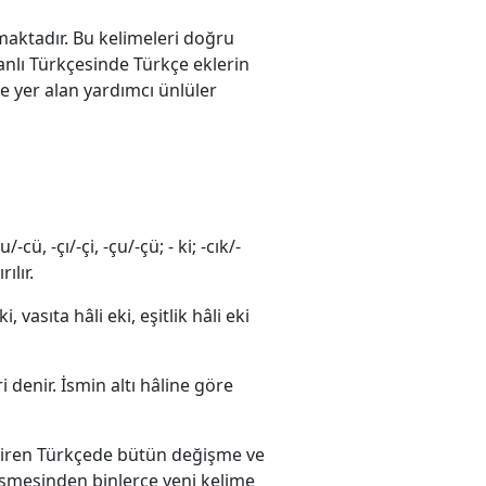
maktadır. Bu kelimeleri doğru
nlı Türkçesinde Türkçe eklerin
rde yer alan yardımcı ünlüler
/-cü, -çı/-çi, -çu/-çü; - ki; -cık/-
ılır.
 vasıta hâli eki, eşitlik hâli eki
 denir. İsmin altı hâline göre
a giren Türkçede bütün değişme ve
leşmesinden binlerce yeni kelime