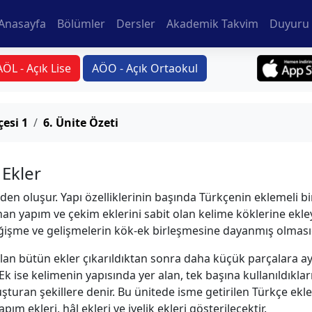
Anasayfa
Bölümler
Dersler
Akademik Takvim
Duyuru 
AÖL - Açık Lise
AÖO - Açık Ortaokul
esi 1
6. Ünite Özeti
 Ekler
den oluşur. Yapı özelliklerinin başında Türkçenin eklemeli bir 
nan yapım ve çekim eklerini sabit olan kelime köklerine ekley
değişme ve gelişmelerin kök-ek birleşmesine dayanmış olmasıd
alan bütün ekler çıkarıldıktan sonra daha küçük parçalara a
Ek ise kelimenin yapısında yer alan, tek başına kullanıldıkl
şturan şekillere denir. Bu ünitede isme getirilen Türkçe ekl
ım ekleri, hâl ekleri ve iyelik ekleri gösterilecektir.