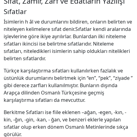
Sıfat, Zamir, Zarf ve Edatların Yazılışı
Sıfatlar
İsimlerin h âl ve durumlarını bildiren, onların belirten ve
niteleyen kelimelere sıfat denir.Sıfatlar kendi aralarında
işlevlerine göre ikiye ayrılırlar. Bunlardan ilki niteleme
sıfatları ikincisi ise belirtme sıfatlarıdır. Niteleme
sıfatları, niteledikleri isimlerin sahip oldukları nitelikleri
belirten sıfatlardır.
Türkçe karşılaştırma sıfatları kullanılırken fazlalık ve
üstünlük durumlarını belirtmek için “en”, “pek”, “ziyade ”
gibi derece zarfları kullanılmıştır. Bunların dışında
Arapça dilinden Osmanlı Türkçesine geçmiş
karşılaştırma sıfatları da mevcuttur.
Berkitme Sıfatları ise fiile eklenen –ağan, -egen, -kın, -
kin, -ğın, -gin, -kan, - ğan, ve benzeri eklerle yapılan
sıfatlar olup erken dönem Osmanlı Metinlerinde sıkça
görülür.