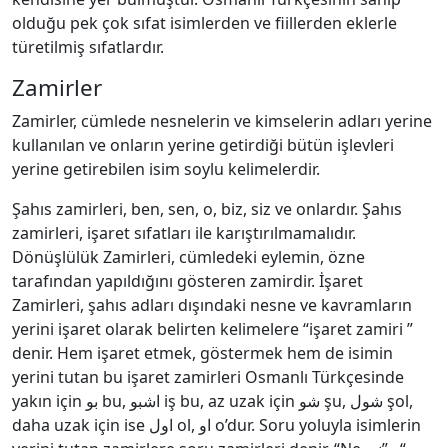
olduğu pek çok sıfat isimlerden ve fiillerden eklerle
türetilmiş sıfatlardır.
Zamirler
Zamirler, cümlede nesnelerin ve kimselerin adları yerine
kullanılan ve onların yerine getirdiği bütün işlevleri
yerine getirebilen isim soylu kelimelerdir.
Şahıs zamirleri, ben, sen, o, biz, siz ve onlardır. Şahıs
zamirleri, işaret sıfatları ile karıştırılmamalıdır.
Dönüşlülük Zamirleri, cümledeki eylemin, özne
tarafından yapıldığını gösteren zamirdir. İşaret
Zamirleri, şahıs adları dışındaki nesne ve kavramların
yerini işaret olarak belirten kelimelere “işaret zamiri ”
denir. Hem işaret etmek, göstermek hem de isimin
yerini tutan bu işaret zamirleri Osmanlı Türkçesinde
yakın için بو bu, اشبو iş bu, az uzak için شو şu, شول şol,
daha uzak için ise اول ol, او o’dur. Soru yoluyla isimlerin