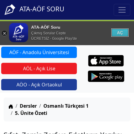
ATA-AÖF SORU
ATA-AÖF Soru
AÇ
Çıkmış Sorular Cepte
ÜCRETSİZ - Google Play'de
AÖF - Anadolu Üniversitesi
AÖL - Açık Lise
AÖO - Açık Ortaokul
Anasayfa
Dersler
Osmanlı Türkçesi 1
5. Ünite Özeti