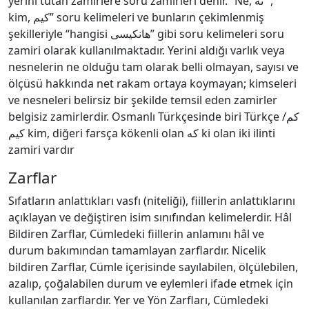
yerini tutan zamirlere soru zamirleri denir. “Ne, نه” , “
kim, كیم” soru kelimeleri ve bunların çekimlenmiş
şekilleriyle “hangisi هانكیسى” gibi soru kelimeleri soru
zamiri olarak kullanılmaktadır. Yerini aldığı varlık veya
nesnelerin ne olduğu tam olarak belli olmayan, sayısı ve
ölçüsü hakkında net rakam ortaya koymayan; kimseleri
ve nesneleri belirsiz bir şekilde temsil eden zamirler
belgisiz zamirlerdir. Osmanlı Türkçesinde biri Türkçe كم/
كیم kim, diğeri farsça kökenli olan كه ki olan iki ilinti
zamiri vardır
Zarflar
Sıfatların anlattıkları vasfı (niteliği), fiillerin anlattıklarını
açıklayan ve değiştiren isim sınıfından kelimelerdir. Hâl
Bildiren Zarflar, Cümledeki fiillerin anlamını hâl ve
durum bakımından tamamlayan zarflardır. Nicelik
bildiren Zarflar, Cümle içerisinde sayılabilen, ölçülebilen,
azalıp, çoğalabilen durum ve eylemleri ifade etmek için
kullanılan zarflardır. Yer ve Yön Zarfları, Cümledeki