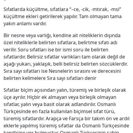
Sıfatlarda küçültme, sıfatlara “–ce, -cik, -mtırak, -msi”
küçültme ekleri getirilerek yapılır. Tam olmayan tama
yakın anlamı vardır.
Bir nesne veya varlığı, kendine ait niteliklerin dışında
özel niteliklerle belirten sıfatlara, belirtme sıfatı adı
verilir. Soru sıfatları ise bir ismi soru ile belirten
sıfatlardır. Belirsiz sıfatlar varlıkları tam olarak değil de
aşağı yukarı, yaklaşık, belli belirsiz belirten sözcüklerdir.
Sıra sayı sıfatları ise Nesnelerin sırasını ve derecesini
belirten kelimelere Sıra sayı sıfatları denir
Sıfatlar biçim açısından yalın, türemiş ve birleşik olarak
üçe ayrılır. Hiçbir ek almayan veya birleşik olmayan
sıfatlar, yalın veya basit olarak adlandırılır. Osmanlı
Türkçesinde en fazla kullanılan biçimsel sıfat türü,
türemiş sıfatlardır. Arapça ve Farsça bir takım ön ve ardıl
eklerle yapılmış türemiş sıfatlar da Osmanlı Türkçesinde
kendisine yer bulmuştur. Osmanlı Türkçesinin sahip