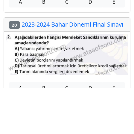
A
B
C
D
E
2023-2024 Bahar Dönemi Final Sınavı
20
A
B
C
D
E
Diğer Final Deneme Sınavları
2025-2026 12 Haziran
2025-2026 11 Haziran