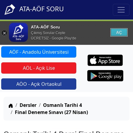
ATA-AÖF SORU
ATA-AÖF Soru
AÇ
Çıkmış Sorular Cepte
ÜCRETSİZ - Google Play'de
AÖF - Anadolu Üniversitesi
AÖL - Açık Lise
AÖO - Açık Ortaokul
Anasayfa
Dersler
Osmanlı Tarihi 4
Final Deneme Sınavı (27 Nisan)